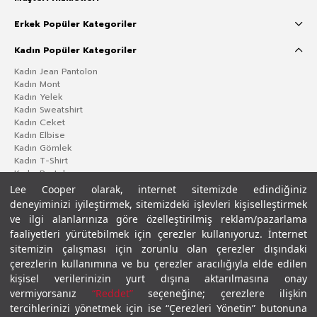
Erkek Popüler Kategoriler
Kadın Popüler Kategoriler
Kadın Jean Pantolon
Kadın Mont
Kadın Yelek
Kadın Sweatshirt
Kadın Ceket
Kadın Elbise
Kadın Gömlek
Kadın T-Shirt
Kadın Pantolon
Lee Cooper olarak, internet sitemizde edindiğiniz
deneyiminizi iyileştirmek, sitemizdeki işlevleri kişiselleştirmek
ve ilgi alanlarınıza göre özelleştirilmiş reklam/pazarlama
faaliyetleri yürütebilmek için çerezler kullanıyoruz. İnternet
sitemizin çalışması için zorunlu olan çerezler dışındaki
çerezlerin kullanımına ve bu çerezler aracılığıyla elde edilen
kişisel verilerinizin yurt dışına aktarılmasına onay
vermiyorsanız
“Reddet”
seçeneğine; çerezlere ilişkin
Gizlilik Politikası
Çerez Politikası
KVKK Aydınlatma Metni
Şartlar ve Koşullar
tercihlerinizi yönetmek için ise “Çerezleri Yönetin” butonuna
© 2026 Leecooper - Tüm Hakları Saklıdır.