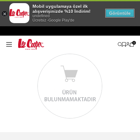
Mobil uygulamaya özel ilk
alışverişinizde %10 İndirim!
Görüntüle
undefined
Ücretsiz -Google Play'de
0