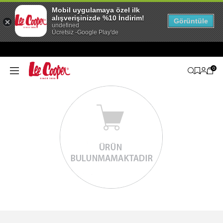
Mobil uygulamaya özel ilk
alışverişinizde %10 İndirim!
Görüntüle
undefined
Ücretsiz -Google Play'de
0