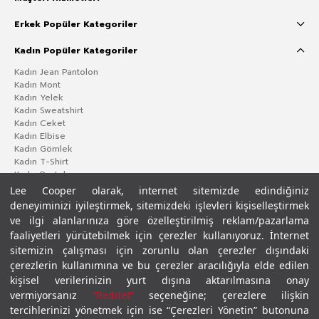
Erkek Popüler Kategoriler
Kadın Popüler Kategoriler
Kadın Jean Pantolon
Kadın Mont
Kadın Yelek
Kadın Sweatshirt
Kadın Ceket
Kadın Elbise
Kadın Gömlek
Kadın T-Shirt
Kadın Pantolon
Lee Cooper olarak, internet sitemizde edindiğiniz
deneyiminizi iyileştirmek, sitemizdeki işlevleri kişiselleştirmek
ve ilgi alanlarınıza göre özelleştirilmiş reklam/pazarlama
faaliyetleri yürütebilmek için çerezler kullanıyoruz. İnternet
sitemizin çalışması için zorunlu olan çerezler dışındaki
çerezlerin kullanımına ve bu çerezler aracılığıyla elde edilen
kişisel verilerinizin yurt dışına aktarılmasına onay
vermiyorsanız
“Reddet”
seçeneğine; çerezlere ilişkin
Gizlilik Politikası
Çerez Politikası
KVKK Aydınlatma Metni
Şartlar ve Koşullar
tercihlerinizi yönetmek için ise “Çerezleri Yönetin” butonuna
© 2026 Leecooper - Tüm Hakları Saklıdır.