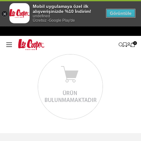
Mobil uygulamaya özel ilk
alışverişinizde %10 İndirim!
Görüntüle
undefined
Ücretsiz -Google Play'de
0