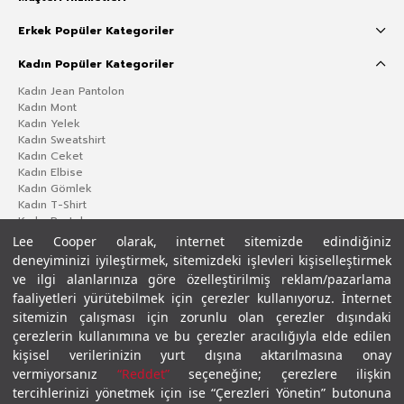
Erkek Popüler Kategoriler
Kadın Popüler Kategoriler
Kadın Jean Pantolon
Kadın Mont
Kadın Yelek
Kadın Sweatshirt
Kadın Ceket
Kadın Elbise
Kadın Gömlek
Kadın T-Shirt
Kadın Pantolon
Lee Cooper olarak, internet sitemizde edindiğiniz
deneyiminizi iyileştirmek, sitemizdeki işlevleri kişiselleştirmek
ve ilgi alanlarınıza göre özelleştirilmiş reklam/pazarlama
faaliyetleri yürütebilmek için çerezler kullanıyoruz. İnternet
sitemizin çalışması için zorunlu olan çerezler dışındaki
çerezlerin kullanımına ve bu çerezler aracılığıyla elde edilen
kişisel verilerinizin yurt dışına aktarılmasına onay
vermiyorsanız
“Reddet”
seçeneğine; çerezlere ilişkin
Gizlilik Politikası
Çerez Politikası
KVKK Aydınlatma Metni
Şartlar ve Koşullar
tercihlerinizi yönetmek için ise “Çerezleri Yönetin” butonuna
© 2026 Leecooper - Tüm Hakları Saklıdır.