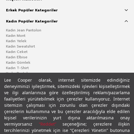
Erkek Popüler Kategoriler
Kadın Popüler Kategoriler
Kadın Jean Pantolon
Kadın Mont
Kadın Yelek
Kadın Sweatshirt
Kadın Ceket
Kadın Elbise
Kadın Gömlek
Kadın T-Shirt
Kadın Pantolon
Lee Cooper olarak, internet sitemizde edindiğiniz
deneyiminizi iyileştirmek, sitemizdeki işlevleri kişiselleştirmek
ve ilgi alanlarınıza göre özelleştirilmiş reklam/pazarlama
faaliyetleri yürütebilmek için çerezler kullanıyoruz. İnternet
sitemizin çalışması için zorunlu olan çerezler dışındaki
çerezlerin kullanımına ve bu çerezler aracılığıyla elde edilen
kişisel verilerinizin yurt dışına aktarılmasına onay
vermiyorsanız
“Reddet”
seçeneğine; çerezlere ilişkin
Gizlilik Politikası
Çerez Politikası
KVKK Aydınlatma Metni
Şartlar ve Koşullar
tercihlerinizi yönetmek için ise “Çerezleri Yönetin” butonuna
© 2026 Leecooper - Tüm Hakları Saklıdır.