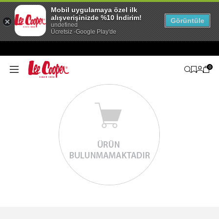
Mobil uygulamaya özel ilk
alışverişinizde %10 İndirim!
Görüntüle
undefined
Ücretsiz -Google Play'de
0