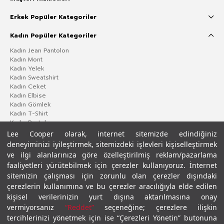
Erkek Popüler Kategoriler
Kadın Popüler Kategoriler
Kadın Jean Pantolon
Kadın Mont
Kadın Yelek
Kadın Sweatshirt
Kadın Ceket
Kadın Elbise
Kadın Gömlek
Kadın T-Shirt
Kadın Pantolon
Lee Cooper olarak, internet sitemizde edindiğiniz
deneyiminizi iyileştirmek, sitemizdeki işlevleri kişiselleştirmek
ve ilgi alanlarınıza göre özelleştirilmiş reklam/pazarlama
faaliyetleri yürütebilmek için çerezler kullanıyoruz. İnternet
sitemizin çalışması için zorunlu olan çerezler dışındaki
çerezlerin kullanımına ve bu çerezler aracılığıyla elde edilen
kişisel verilerinizin yurt dışına aktarılmasına onay
vermiyorsanız
“Reddet”
seçeneğine; çerezlere ilişkin
Gizlilik Politikası
Çerez Politikası
KVKK Aydınlatma Metni
Şartlar ve Koşullar
tercihlerinizi yönetmek için ise “Çerezleri Yönetin” butonuna
© 2026 Leecooper - Tüm Hakları Saklıdır.