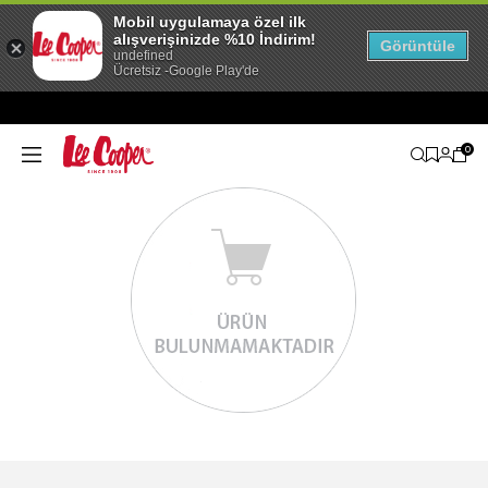
Mobil uygulamaya özel ilk
alışverişinizde %10 İndirim!
Görüntüle
undefined
Ücretsiz -Google Play'de
0