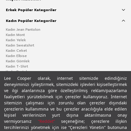
Erkek Popüler Kategoriler
Kadın Popüler Kategoriler
Kadın Jean Pantolon
Kadın Mont
Kadın Yelek
Kadın Sweatshirt
Kadın Ceket
Kadın Elbise
Kadın Gömlek
Kadın T-Shirt
Kadın Pantolon
Lee Cooper olarak, internet sitemizde edindiğiniz
deneyiminizi iyileştirmek, sitemizdeki işlevleri kişiselleştirmek
ve ilgi alanlarınıza göre özelleştirilmiş reklam/pazarlama
faaliyetleri yürütebilmek için çerezler kullanıyoruz. İnternet
sitemizin çalışması için zorunlu olan çerezler dışındaki
çerezlerin kullanımına ve bu çerezler aracılığıyla elde edilen
kişisel verilerinizin yurt dışına aktarılmasına onay
vermiyorsanız
“Reddet”
seçeneğine; çerezlere ilişkin
Gizlilik Politikası
Çerez Politikası
KVKK Aydınlatma Metni
Şartlar ve Koşullar
tercihlerinizi yönetmek için ise “Çerezleri Yönetin” butonuna
© 2026 Leecooper - Tüm Hakları Saklıdır.