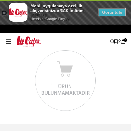
Mobil uygulamaya özel ilk
alışverişinizde %10 İndirim!
Görüntüle
undefined
Ücretsiz -Google Play'de
0