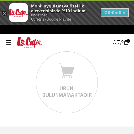
Mobil uygulamaya özel ilk
alışverişinizde %10 İndirim!
Görüntüle
undefined
Ücretsiz -Google Play'de
0