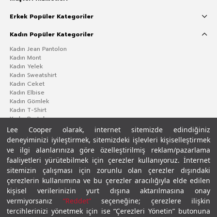
Erkek Popüler Kategoriler
Kadın Popüler Kategoriler
Kadın Jean Pantolon
Kadın Mont
Kadın Yelek
Kadın Sweatshirt
Kadın Ceket
Kadın Elbise
Kadın Gömlek
Kadın T-Shirt
Kadın Pantolon
Lee Cooper olarak, internet sitemizde edindiğiniz
deneyiminizi iyileştirmek, sitemizdeki işlevleri kişiselleştirmek
ve ilgi alanlarınıza göre özelleştirilmiş reklam/pazarlama
faaliyetleri yürütebilmek için çerezler kullanıyoruz. İnternet
sitemizin çalışması için zorunlu olan çerezler dışındaki
çerezlerin kullanımına ve bu çerezler aracılığıyla elde edilen
kişisel verilerinizin yurt dışına aktarılmasına onay
vermiyorsanız
“Reddet”
seçeneğine; çerezlere ilişkin
Gizlilik Politikası
Çerez Politikası
KVKK Aydınlatma Metni
Şartlar ve Koşullar
tercihlerinizi yönetmek için ise “Çerezleri Yönetin” butonuna
© 2026 Leecooper - Tüm Hakları Saklıdır.