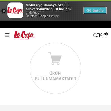
Mobil uygulamaya özel ilk
alışverişinizde %10 İndirim!
Görüntüle
undefined
Ücretsiz -Google Play'de
0