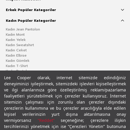
Erkek Popüler Kategoriler
Kadın Popüler Kategoriler
Kadın Jean Pantolon
Kadın Mont
Kadın Yelek
Kadın Sweatshirt
Kadın Ceket
Kadın Elbise
Kadın Gömlek
Kadın T-Shirt
Kadın Pantolon
Lee Cooper olarak, internet sitemizde edindiğiniz
deneyiminizi iyileştirmek, sitemizdeki işlevleri kişiselleştirmek
ve ilgi alanlarınıza göre özelleştirilmiş reklam/pazarlama
faaliyetleri yürütebilmek için çerezler kullanıyoruz. İnternet
sitemizin çalışması için zorunlu olan çerezler dışındaki
çerezlerin kullanımına ve bu çerezler aracılığıyla elde edilen
kişisel verilerinizin yurt dışına aktarılmasına onay
vermiyorsanız
“Reddet”
seçeneğine; çerezlere ilişkin
Gizlilik Politikası
Çerez Politikası
KVKK Aydınlatma Metni
Şartlar ve Koşullar
tercihlerinizi yönetmek için ise “Çerezleri Yönetin” butonuna
© 2026 Leecooper - Tüm Hakları Saklıdır.