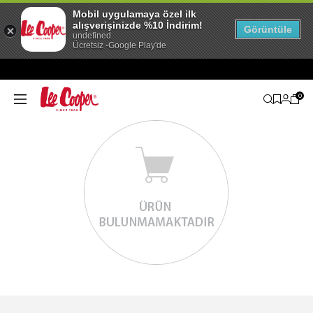
Mobil uygulamaya özel ilk
alışverişinizde %10 İndirim!
Görüntüle
undefined
Ücretsiz -Google Play'de
0