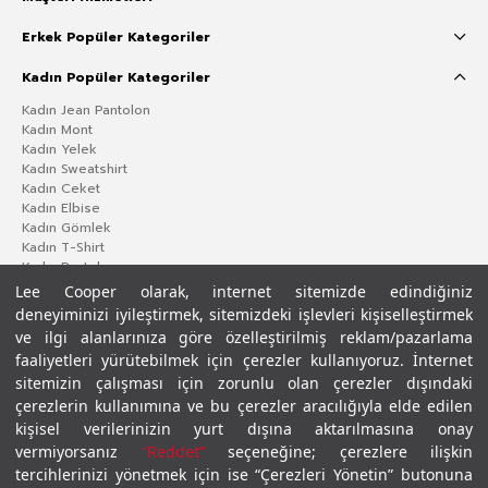
Erkek Popüler Kategoriler
Kadın Popüler Kategoriler
Kadın Jean Pantolon
Kadın Mont
Kadın Yelek
Kadın Sweatshirt
Kadın Ceket
Kadın Elbise
Kadın Gömlek
Kadın T-Shirt
Kadın Pantolon
Lee Cooper olarak, internet sitemizde edindiğiniz
deneyiminizi iyileştirmek, sitemizdeki işlevleri kişiselleştirmek
ve ilgi alanlarınıza göre özelleştirilmiş reklam/pazarlama
faaliyetleri yürütebilmek için çerezler kullanıyoruz. İnternet
sitemizin çalışması için zorunlu olan çerezler dışındaki
çerezlerin kullanımına ve bu çerezler aracılığıyla elde edilen
kişisel verilerinizin yurt dışına aktarılmasına onay
vermiyorsanız
“Reddet”
seçeneğine; çerezlere ilişkin
Gizlilik Politikası
Çerez Politikası
KVKK Aydınlatma Metni
Şartlar ve Koşullar
tercihlerinizi yönetmek için ise “Çerezleri Yönetin” butonuna
© 2026 Leecooper - Tüm Hakları Saklıdır.