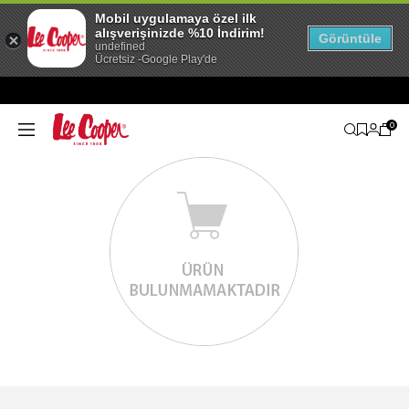
Mobil uygulamaya özel ilk
alışverişinizde %10 İndirim!
Görüntüle
undefined
Ücretsiz -Google Play'de
0