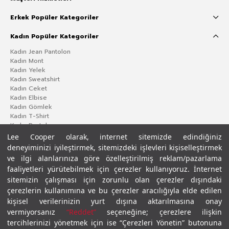
Erkek Popüler Kategoriler
Kadın Popüler Kategoriler
Kadın Jean Pantolon
Kadın Mont
Kadın Yelek
Kadın Sweatshirt
Kadın Ceket
Kadın Elbise
Kadın Gömlek
Kadın T-Shirt
Kadın Pantolon
Lee Cooper olarak, internet sitemizde edindiğiniz
deneyiminizi iyileştirmek, sitemizdeki işlevleri kişiselleştirmek
ve ilgi alanlarınıza göre özelleştirilmiş reklam/pazarlama
faaliyetleri yürütebilmek için çerezler kullanıyoruz. İnternet
sitemizin çalışması için zorunlu olan çerezler dışındaki
çerezlerin kullanımına ve bu çerezler aracılığıyla elde edilen
kişisel verilerinizin yurt dışına aktarılmasına onay
vermiyorsanız
“Reddet”
seçeneğine; çerezlere ilişkin
Gizlilik Politikası
Çerez Politikası
KVKK Aydınlatma Metni
Şartlar ve Koşullar
tercihlerinizi yönetmek için ise “Çerezleri Yönetin” butonuna
© 2026 Leecooper - Tüm Hakları Saklıdır.