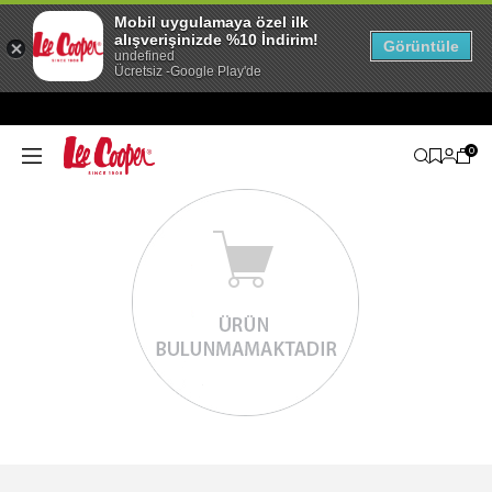
Mobil uygulamaya özel ilk
alışverişinizde %10 İndirim!
Görüntüle
undefined
Ücretsiz -Google Play'de
0