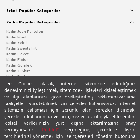
Erkek Popüler Kategoriler
Kadın Popüler Kategoriler
Kadın Jean Pantolon
Kadın Mont
Kadın Yelek
Kadın Sweatshirt
Kadın Ceket
Kadın Elbise
Kadın Gömlek
Kadın T-Shirt
Kadın Pantolon
Lee Cooper olarak, internet sitemizde edindiğiniz
deneyiminizi iyileştirmek, sitemizdeki işlevleri kişiselleştirmek
ve ilgi alanlarınıza göre özelleştirilmiş reklam/pazarlama
faaliyetleri yürütebilmek için çerezler kullanıyoruz. İnternet
sitemizin çalışması için zorunlu olan çerezler dışındaki
çerezlerin kullanımına ve bu çerezler aracılığıyla elde edilen
kişisel verilerinizin yurt dışına aktarılmasına onay
vermiyorsanız
“Reddet”
seçeneğine; çerezlere ilişkin
Gizlilik Politikası
Çerez Politikası
KVKK Aydınlatma Metni
Şartlar ve Koşullar
tercihlerinizi yönetmek için ise “Çerezleri Yönetin” butonuna
© 2026 Leecooper - Tüm Hakları Saklıdır.