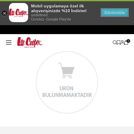
Mobil uygulamaya özel ilk
alışverişinizde %10 İndirim!
Görüntüle
undefined
Ücretsiz -Google Play'de
0