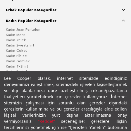
Erkek Popüler Kategoriler
Kadın Popüler Kategoriler
Kadın Jean Pantolon
Kadın Mont
Kadın Yelek
Kadın Sweatshirt
Kadın Ceket
Kadın Elbise
Kadın Gömlek
Kadın T-Shirt
Kadın Pantolon
Lee Cooper olarak, internet sitemizde edindiğiniz
deneyiminizi iyileştirmek, sitemizdeki işlevleri kişiselleştirmek
ve ilgi alanlarınıza göre özelleştirilmiş reklam/pazarlama
faaliyetleri yürütebilmek için çerezler kullanıyoruz. İnternet
sitemizin çalışması için zorunlu olan çerezler dışındaki
çerezlerin kullanımına ve bu çerezler aracılığıyla elde edilen
kişisel verilerinizin yurt dışına aktarılmasına onay
vermiyorsanız
“Reddet”
seçeneğine; çerezlere ilişkin
Gizlilik Politikası
Çerez Politikası
KVKK Aydınlatma Metni
Şartlar ve Koşullar
tercihlerinizi yönetmek için ise “Çerezleri Yönetin” butonuna
© 2026 Leecooper - Tüm Hakları Saklıdır.