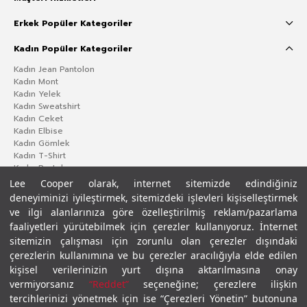
Erkek Popüler Kategoriler
Kadın Popüler Kategoriler
Kadın Jean Pantolon
Kadın Mont
Kadın Yelek
Kadın Sweatshirt
Kadın Ceket
Kadın Elbise
Kadın Gömlek
Kadın T-Shirt
Kadın Pantolon
Lee Cooper olarak, internet sitemizde edindiğiniz
deneyiminizi iyileştirmek, sitemizdeki işlevleri kişiselleştirmek
ve ilgi alanlarınıza göre özelleştirilmiş reklam/pazarlama
faaliyetleri yürütebilmek için çerezler kullanıyoruz. İnternet
sitemizin çalışması için zorunlu olan çerezler dışındaki
çerezlerin kullanımına ve bu çerezler aracılığıyla elde edilen
kişisel verilerinizin yurt dışına aktarılmasına onay
vermiyorsanız
“Reddet”
seçeneğine; çerezlere ilişkin
Gizlilik Politikası
Çerez Politikası
KVKK Aydınlatma Metni
Şartlar ve Koşullar
tercihlerinizi yönetmek için ise “Çerezleri Yönetin” butonuna
© 2026 Leecooper - Tüm Hakları Saklıdır.