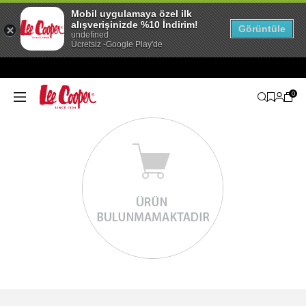
Mobil uygulamaya özel ilk
alışverişinizde %10 İndirim!
Görüntüle
undefined
Ücretsiz -Google Play'de
0