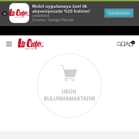
Mobil uygulamaya özel ilk
alışverişinizde %10 İndirim!
Görüntüle
undefined
Ücretsiz -Google Play'de
0