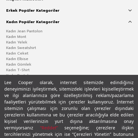
Erkek Popüler Kategoriler
Kadın Popüler Kategoriler
Kadın Jean Pantolon
Kadın Mont
Kadın Yelek
Kadın Sweatshirt
Kadın Ceket
Kadın Elbise
Kadın Gömlek
Kadın T-Shirt
Kadın Pantolon
Lee Cooper olarak, internet sitemizde edindiğiniz
deneyiminizi iyileştirmek, sitemizdeki işlevleri kişiselleştirmek
ve ilgi alanlarınıza göre özelleştirilmiş reklam/pazarlama
faaliyetleri yürütebilmek için çerezler kullanıyoruz. İnternet
sitemizin çalışması için zorunlu olan çerezler dışındaki
çerezlerin kullanımına ve bu çerezler aracılığıyla elde edilen
kişisel verilerinizin yurt dışına aktarılmasına onay
vermiyorsanız
“Reddet”
seçeneğine; çerezlere ilişkin
Gizlilik Politikası
Çerez Politikası
KVKK Aydınlatma Metni
Şartlar ve Koşullar
tercihlerinizi yönetmek için ise “Çerezleri Yönetin” butonuna
© 2026 Leecooper - Tüm Hakları Saklıdır.