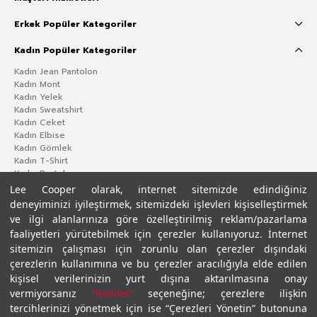
Erkek Popüler Kategoriler
Kadın Popüler Kategoriler
Kadın Jean Pantolon
Kadın Mont
Kadın Yelek
Kadın Sweatshirt
Kadın Ceket
Kadın Elbise
Kadın Gömlek
Kadın T-Shirt
Kadın Pantolon
Lee Cooper olarak, internet sitemizde edindiğiniz
deneyiminizi iyileştirmek, sitemizdeki işlevleri kişiselleştirmek
ve ilgi alanlarınıza göre özelleştirilmiş reklam/pazarlama
faaliyetleri yürütebilmek için çerezler kullanıyoruz. İnternet
sitemizin çalışması için zorunlu olan çerezler dışındaki
çerezlerin kullanımına ve bu çerezler aracılığıyla elde edilen
kişisel verilerinizin yurt dışına aktarılmasına onay
vermiyorsanız
“Reddet”
seçeneğine; çerezlere ilişkin
Gizlilik Politikası
Çerez Politikası
KVKK Aydınlatma Metni
Şartlar ve Koşullar
tercihlerinizi yönetmek için ise “Çerezleri Yönetin” butonuna
© 2026 Leecooper - Tüm Hakları Saklıdır.