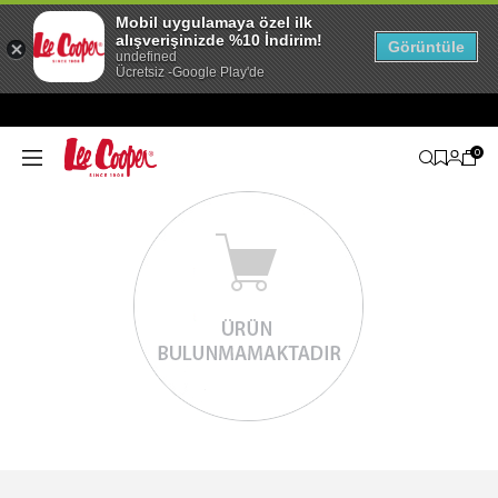
Mobil uygulamaya özel ilk
alışverişinizde %10 İndirim!
Görüntüle
undefined
Ücretsiz -Google Play'de
0