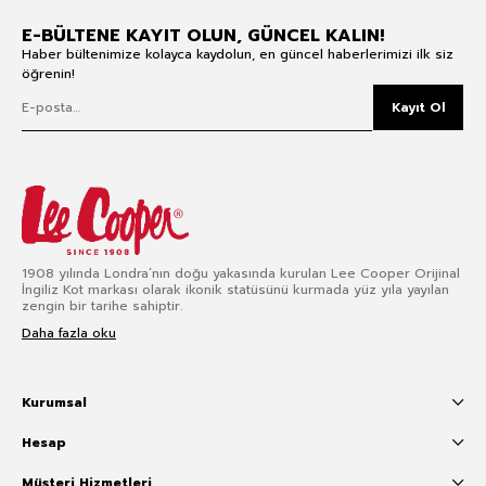
E-BÜLTENE KAYIT OLUN, GÜNCEL KALIN!
Haber bültenimize kolayca kaydolun, en güncel haberlerimizi ilk siz
öğrenin!
Kayıt Ol
1908 yılında Londra’nın doğu yakasında kurulan Lee Cooper Orijinal
İngiliz Kot markası olarak ikonik statüsünü kurmada yüz yıla yayılan
zengin bir tarihe sahiptir.
Daha fazla oku
Kurumsal
Hesap
Müşteri Hizmetleri