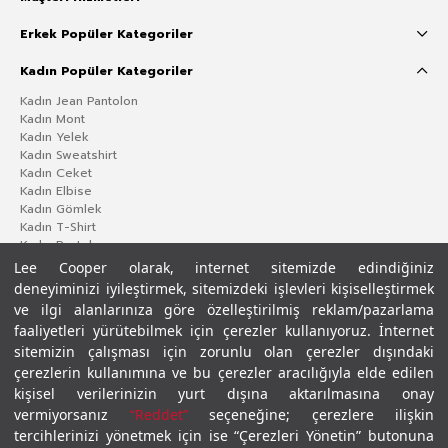
Erkek Popüler Kategoriler
Kadın Popüler Kategoriler
Kadın Jean Pantolon
Kadın Mont
Kadın Yelek
Kadın Sweatshirt
Kadın Ceket
Kadın Elbise
Kadın Gömlek
Kadın T-Shirt
Kadın Pantolon
Lee Cooper olarak, internet sitemizde edindiğiniz
deneyiminizi iyileştirmek, sitemizdeki işlevleri kişiselleştirmek
ve ilgi alanlarınıza göre özelleştirilmiş reklam/pazarlama
faaliyetleri yürütebilmek için çerezler kullanıyoruz. İnternet
sitemizin çalışması için zorunlu olan çerezler dışındaki
çerezlerin kullanımına ve bu çerezler aracılığıyla elde edilen
kişisel verilerinizin yurt dışına aktarılmasına onay
vermiyorsanız
“Reddet”
seçeneğine; çerezlere ilişkin
Gizlilik Politikası
Çerez Politikası
KVKK Aydınlatma Metni
Şartlar ve Koşullar
tercihlerinizi yönetmek için ise “Çerezleri Yönetin” butonuna
© 2026 Leecooper - Tüm Hakları Saklıdır.