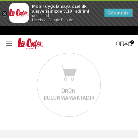
Mobil uygulamaya özel ilk
alışverişinizde %10 İndirim!
Görüntüle
undefined
Ücretsiz -Google Play'de
0