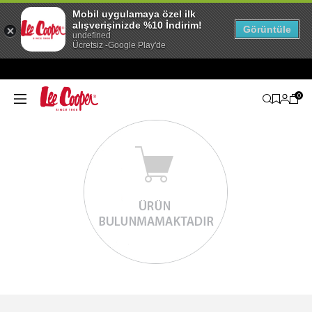
Mobil uygulamaya özel ilk
alışverişinizde %10 İndirim!
Görüntüle
undefined
Ücretsiz -Google Play'de
0