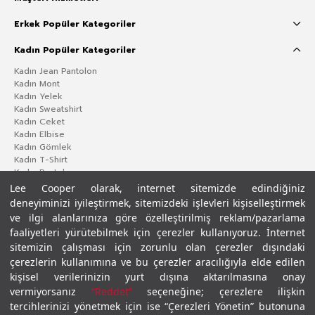
Erkek Popüler Kategoriler
Kadın Popüler Kategoriler
Kadın Jean Pantolon
Kadın Mont
Kadın Yelek
Kadın Sweatshirt
Kadın Ceket
Kadın Elbise
Kadın Gömlek
Kadın T-Shirt
Kadın Pantolon
Lee Cooper olarak, internet sitemizde edindiğiniz
deneyiminizi iyileştirmek, sitemizdeki işlevleri kişiselleştirmek
ve ilgi alanlarınıza göre özelleştirilmiş reklam/pazarlama
faaliyetleri yürütebilmek için çerezler kullanıyoruz. İnternet
sitemizin çalışması için zorunlu olan çerezler dışındaki
çerezlerin kullanımına ve bu çerezler aracılığıyla elde edilen
kişisel verilerinizin yurt dışına aktarılmasına onay
vermiyorsanız
“Reddet”
seçeneğine; çerezlere ilişkin
Gizlilik Politikası
Çerez Politikası
KVKK Aydınlatma Metni
Şartlar ve Koşullar
tercihlerinizi yönetmek için ise “Çerezleri Yönetin” butonuna
© 2026 Leecooper - Tüm Hakları Saklıdır.