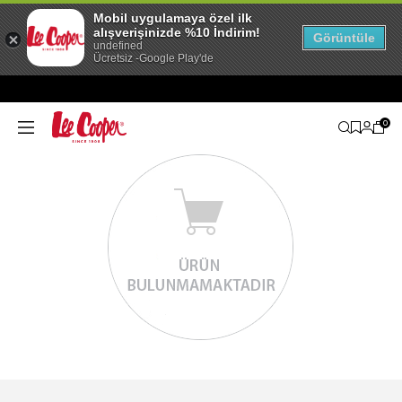
Mobil uygulamaya özel ilk
alışverişinizde %10 İndirim!
Görüntüle
undefined
Ücretsiz -Google Play'de
0