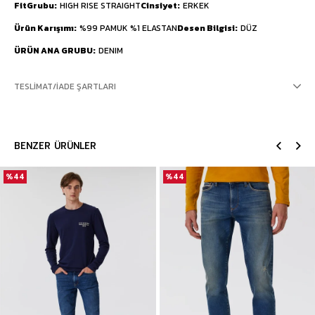
FitGrubu
HIGH RISE STRAIGHT
Cinsiyet
ERKEK
Ürün Karışımı
%99 PAMUK %1 ELASTAN
Desen Bilgisi
DÜZ
ÜRÜN ANA GRUBU
DENIM
TESLIMAT/İADE ŞARTLARI
BENZER ÜRÜNLER
%44
%44