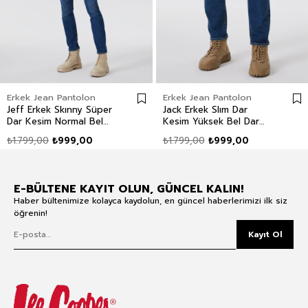
Erkek Jean Pantolon
Erkek Jean Pantolon
Jeff Erkek Skınny Süper
Jack Erkek Slım Dar
Dar Kesim Normal Bel
Kesim Yüksek Bel Dar
Dar Paça Jean Pantolon
Paça Jean Pantolon Mavi
₺1.799,00
₺999,00
₺1.799,00
₺999,00
Mavi
E-BÜLTENE KAYIT OLUN, GÜNCEL KALIN!
Haber bültenimize kolayca kaydolun, en güncel haberlerimizi ilk siz
öğrenin!
Kayıt Ol