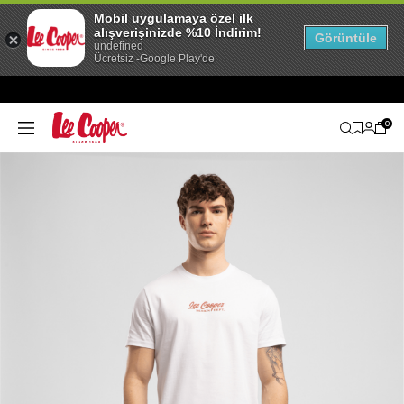
Mobil uygulamaya özel ilk
alışverişinizde %10 İndirim!
Görüntüle
undefined
Ücretsiz -Google Play'de
0