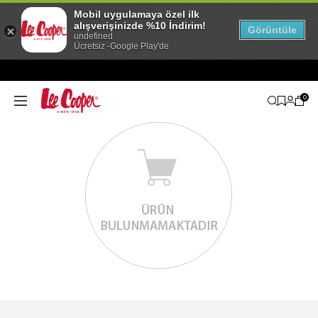
Mobil uygulamaya özel ilk
alışverişinizde %10 İndirim!
Görüntüle
undefined
Ücretsiz -Google Play'de
0