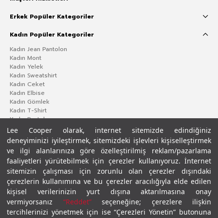
Erkek Popüler Kategoriler
Kadın Popüler Kategoriler
Kadın Jean Pantolon
Kadın Mont
Kadın Yelek
Kadın Sweatshirt
Kadın Ceket
Kadın Elbise
Kadın Gömlek
Kadın T-Shirt
Kadın Pantolon
Lee Cooper olarak, internet sitemizde edindiğiniz
deneyiminizi iyileştirmek, sitemizdeki işlevleri kişiselleştirmek
ve ilgi alanlarınıza göre özelleştirilmiş reklam/pazarlama
faaliyetleri yürütebilmek için çerezler kullanıyoruz. İnternet
sitemizin çalışması için zorunlu olan çerezler dışındaki
çerezlerin kullanımına ve bu çerezler aracılığıyla elde edilen
kişisel verilerinizin yurt dışına aktarılmasına onay
vermiyorsanız
“Reddet”
seçeneğine; çerezlere ilişkin
Gizlilik Politikası
Çerez Politikası
KVKK Aydınlatma Metni
Şartlar ve Koşullar
tercihlerinizi yönetmek için ise “Çerezleri Yönetin” butonuna
© 2026 Leecooper - Tüm Hakları Saklıdır.