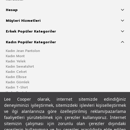
Hesap
Müşteri Hizmetleri
Erkek Popüler Kategoriler
Kadın Popüler Kategoriler
Kadın Jean Pantolon
Kadın Mont
Kadın Yelek
Kadın Sweatshirt
Kadın Ceket
Kadın Elbise
Kadın Gömlek
Kadın T-Shirt
Kadın Pantolon
Lee Cooper olarak, internet sitemizde edindiğiniz
deneyiminizi iyileştirmek, sitemizdeki işlevleri kişiselleştirmek
ve ilgi alanlarınıza göre özelleştirilmiş reklam/pazarlama
faaliyetleri yürütebilmek için çerezler kullanıyoruz. İnternet
sitemizin çalışması için zorunlu olan çerezler dışındaki
çerezlerin kullanımına ve bu çerezler aracılığıyla elde edilen