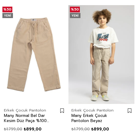
%50
%50
YENI
YENI
Erkek Çocuk Pantolon
Erkek Çocuk Pantolon
Many Normal Bel Dar
Many Erkek Çocuk
Kesim Düz Paça %100
Pantolon Beyaz
Pamuk Bej Erkek Çocuk
₺1.799,00
₺899,00
₺1.799,00
₺899,00
Pantolon