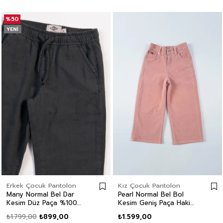
%50
YENI
Erkek Çocuk Pantolon
Kız Çocuk Pantolon
Many Normal Bel Dar
Pearl Normal Bel Bol
Kesim Düz Paça %100
Kesim Geniş Paça Haki
Pamuk İndigo Erkek
Kiz Çocuk Pantolon
₺1.799,00
₺899,00
₺1.599,00
Çocuk Pantolon