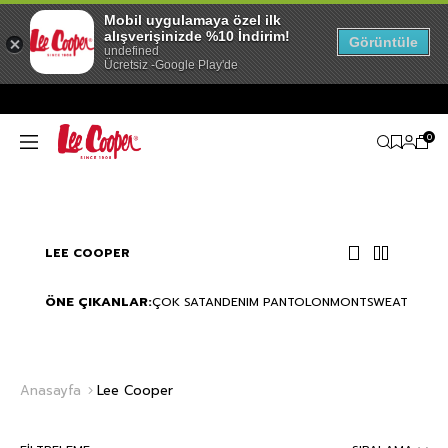
Mobil uygulamaya özel ilk
alışverişinizde %10 İndirim!
Görüntüle
undefined
Ücretsiz -Google Play'de
0
LEE COOPER
ÖNE ÇIKANLAR:
ÇOK SATAN
DENIM PANTOLON
MONT
SWEATSHIRT
Anasayfa
Lee Cooper