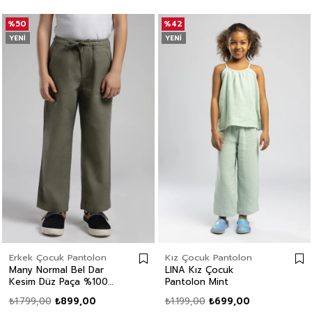
%50
%42
YENI
YENI
Erkek Çocuk Pantolon
Kız Çocuk Pantolon
Many Normal Bel Dar
LINA Kız Çocuk
Kesim Düz Paça %100
Pantolon Mint
Pamuk Haki Erkek Çocuk
₺1.799,00
₺899,00
₺1.199,00
₺699,00
Pantolon