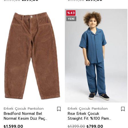
Çocuk Pantolon
Pantolon
%43
YENI
Erkek Çocuk Pantolon
Erkek Çocuk Pantolon
Bradford Normal Bel
Rıse Erkek Çocuk
Normal Kesim Düz Paça
Straight Fit %100 Pamuk
%100 Pamuk Taba Erkek
Pantolon Mavi
₺1.599,00
₺1.399,00
₺799,00