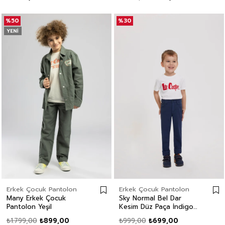
Çocuk Pantolon
%50
%30
YENI
Erkek Çocuk Pantolon
Erkek Çocuk Pantolon
Many Erkek Çocuk
Sky Normal Bel Dar
Pantolon Yeşil
Kesim Düz Paça İndigo
Erkek Çocuk Pantolon
₺1.799,00
₺899,00
₺999,00
₺699,00